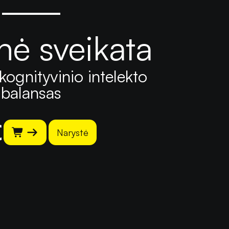
nė sveikata
kognityvinio intelekto
balansas
€
Narystė