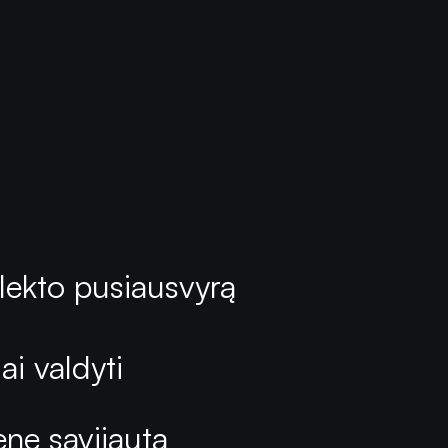
elekto pusiausvyrą
ai valdyti
enę savijautą