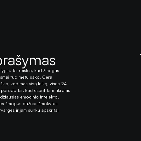
prašymas
lygis. Tai reiškia, kad žmogus
jausmai tuo metu sako. Gera
škia, kad mes visą laiką, visas 24
ą parodo tai, kad esant tam tikroms
idžiausias emocinio intelekto,
 nes žmogus dažnai išmokytas
rvargęs ir jam sunku apskritai