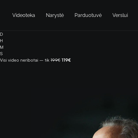
Videoteka
Narystė
Parduotuvė
Verslui
D
H
M
S
Visi video neribotai – tik
199€
119€