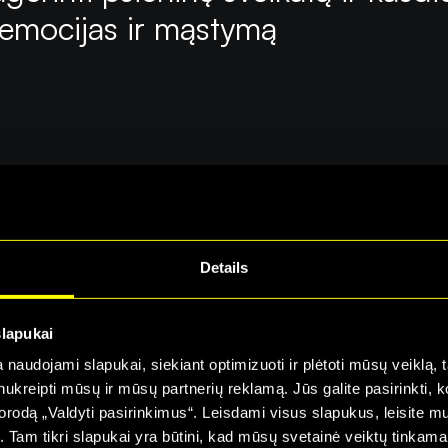
 emocijas ir mąstymą
Details
slapukai
sterclass galėsite žiūr
naudojami slapukai, siekiant optimizuoti ir plėtoti mūsų veiklą, tai
ai nukreipti mūsų ir mūsų partnerių reklamą. Jūs galite pasirinkti,
Alma Master Naryste
rodą „Valdyti pasirinkimus“. Leisdami visus slapukus, leisite mu
į. Tam tikri slapukai yra būtini, kad mūsų svetainė veiktų tinkama