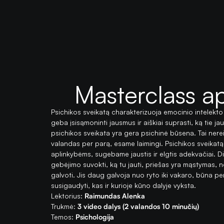
Masterclass a
Psichikos sveikatą charakterizuoja emocinio intelekto 
geba įsisąmoninti jausmus ir aiškiai suprasti, ką tie 
psichikos sveikata yra gera psichinė būsena. Tai nerei
valandas per parą, esame laimingi. Psichikos sveikat
aplinkybėms, sugebame jaustis ir elgtis adekvačiai. D
gebėjimo suvokti, ką tu jauti, priešas yra mąstymas,
galvoti. Jis daug galvoja nuo ryto iki vakaro, būna pe
susigaudyti, kas ir kurioje kūno dalyje vyksta.
Lektorius:
Raimundas Alenka
Trukmė:
3 video dalys (2 valandos 10 minučių)
Temos:
Psichologija