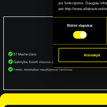
jos funkcijomis. Daugiau inf
pat http://www.allaboutcookie
Consent
Būtini slapukai
Selection
F
57 Masterclass
Atsisakyti
Galimybė žiūrėti visuose įrenginiuose
1 mėn. minimalus naudojimosi terminas