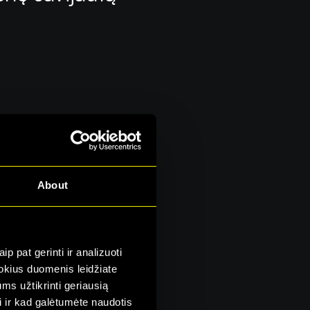
About
ėti su
p pat gerinti ir analizuoti
 kokius duomenis leidžiate
ms užtikrinti geriausią
i ir kad galėtumėte naudotis