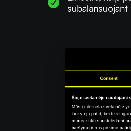
subalansuojant
Consent
Šioje svetainėje naudojami 
Šį Ma
Mūsų interneto svetainėje yra 
lankytojų patirtį bei tiksling
mums rinkti spustelėdami nuo
naršymo ir apsipirkimo patirt