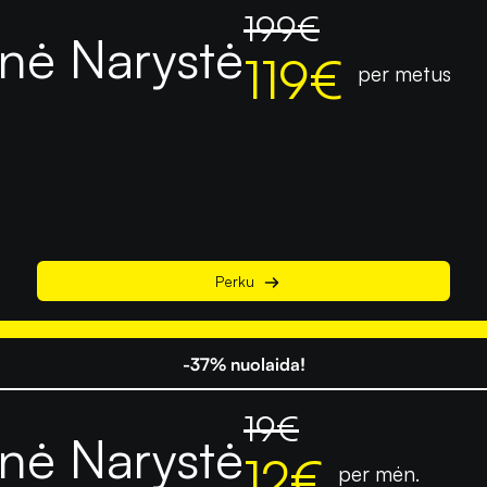
199
€
nė Narystė
119
€
per metus
Perku
-37% nuolaida!
19
€
nė Narystė
12
€
per mėn.