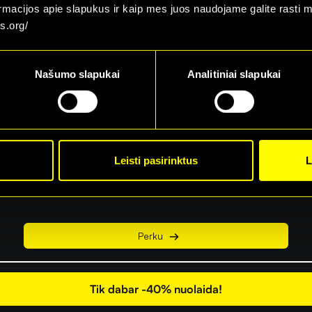
ormacijos apie slapukus ir kaip mes juos naudojame galite rasti 
s.org/
Atšauk bet kada!
59
€
Našumo slapukai
Analitiniai slapukai
lex Narystė
29
€
per mėn.
Leisti pasirinktus
L
Perku
Tik dabar -40% nuolaida!