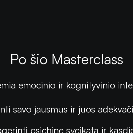
Po šio Masterclass
emia emocinio ir kognityvinio int
nti savo jausmus ir juos adekvači
agerinti psichinę sveikatą ir kasdi