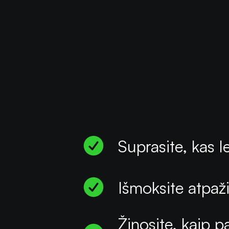
Suprasite, kas l
Išmoksite atpaži
Žinosite, kaip p