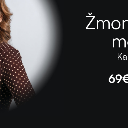
Žmon
m
Ka
69