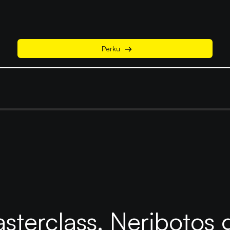
Perku
sterclass. Neribotos 