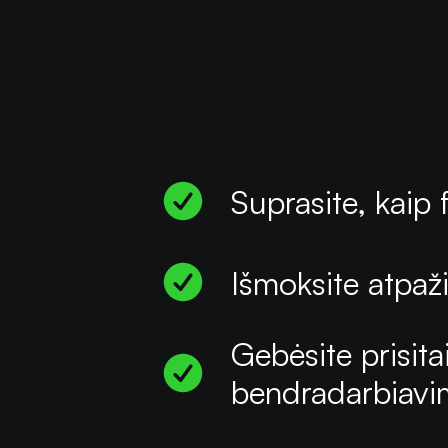
Suprasite, kaip 
Išmoksite atpaž
Gebėsite prisitai
bendradarbiav