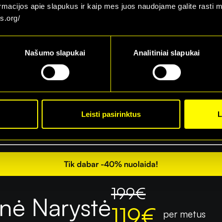
59
€
ormacijos apie slapukus ir kaip mes juos naudojame galite rasti 
lex Narystė
s.org/
29
€
per mėn.
Našumo slapukai
Analitiniai slapukai
Leisti pasirinktus
L
Perku
Tik dabar -40% nuolaida!
199
€
nė Narystė
119
€
per metus