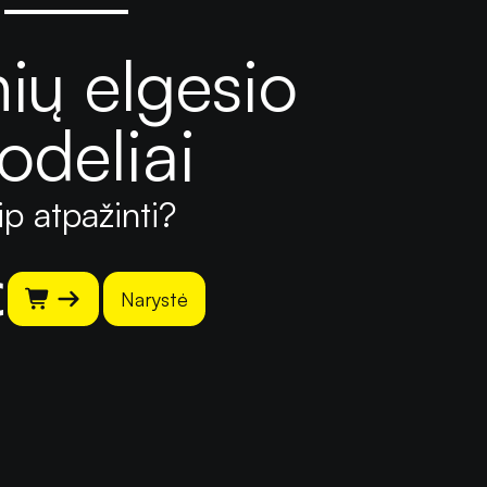
ių elgesio
odeliai
ip atpažinti?
€
Narystė