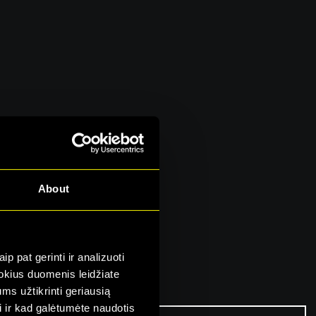
About
ėti su
p pat gerinti ir analizuoti
 kokius duomenis leidžiate
ms užtikrinti geriausią
i ir kad galėtumėte naudotis