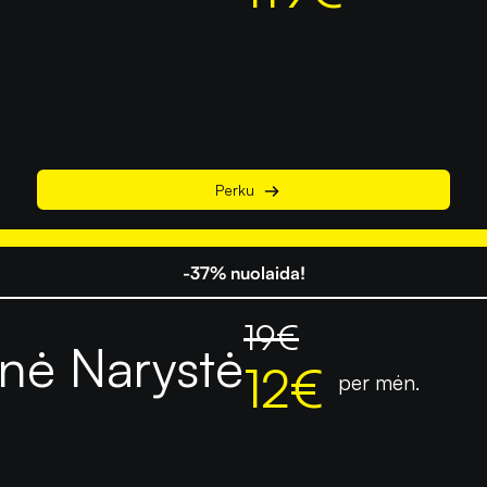
Perku
-37% nuolaida!
19
€
nė Narystė
12
€
per mėn.