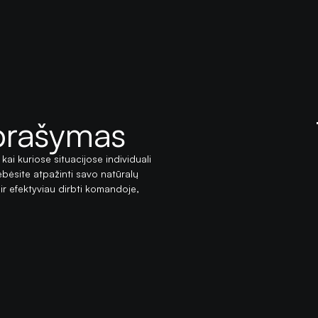
prašymas
 kai kuriose situacijose individuali
bėsite atpažinti savo natūralų
u ir efektyviau dirbti komandoje,