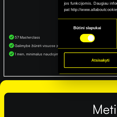
jos funkcijomis. Daugiau inf
F
pat http://www.allaboutcookie
Consent
Būtini slapukai
Selection
57 Masterclass
Galimybė žiūrėti visuose įrenginiuose
1 mėn. minimalus naudojimosi terminas
Atsisakyti
Meti