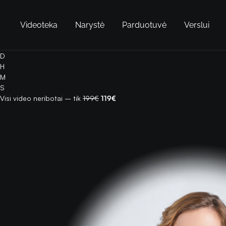
Videoteka
Narystė
Parduotuvė
Verslui
D
H
M
S
Visi video neribotai – tik
199€
119€