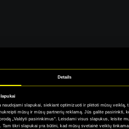
Details
sterclass galėsite žiūr
Alma Master Naryste
slapukai
naudojami slapukai, siekiant optimizuoti ir plėtoti mūsų veiklą, tai
ai nukreipti mūsų ir mūsų partnerių reklamą. Jūs galite pasirinkti,
Atšauk bet kada!
rodą „Valdyti pasirinkimus“. Leisdami visus slapukus, leisite mu
į. Tam tikri slapukai yra būtini, kad mūsų svetainė veiktų tinkama