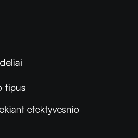
deliai
o tipus
siekiant efektyvesnio