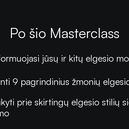
Po šio Masterclass
formuojasi jūsų ir kitų elgesio mo
inti 9 pagrindinius žmonių elgesi
kyti prie skirtingų elgesio stilių 
imo