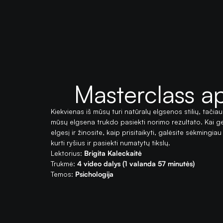
Masterclass a
Kiekvienas iš mūsų turi natūralų elgsenos stilių, tačiau
mūsų elgsena trukdo pasiekti norimo rezultato. Kai ge
elgesį ir žinosite, kaip prisitaikyti, galėsite sėkmingia
kurti ryšius ir pasiekti numatytų tikslų.
Lektorius:
Brigita Kaleckaitė
Trukmė:
4 video dalys (1 valanda 57 minutės)
Temos:
Psichologija