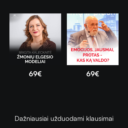
5.00
iš 5
5.00
iš 5
69
€
69
€
Dažniausiai užduodami klausimai