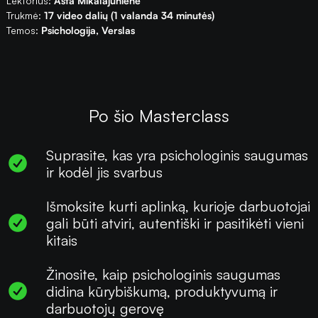
Lektorius:
Asta Mikalajūnienė
Trukmė:
17 video dalių (1 valanda 34 minutės)
Temos:
Psichologija
,
Verslas
Po šio Masterclass
Suprasite, kas yra psichologinis saugumas
ir kodėl jis svarbus
Išmoksite kurti aplinką, kurioje darbuotojai
gali būti atviri, autentiški ir pasitikėti vieni
kitais
Žinosite, kaip psichologinis saugumas
didina kūrybiškumą, produktyvumą ir
darbuotojų gerovę