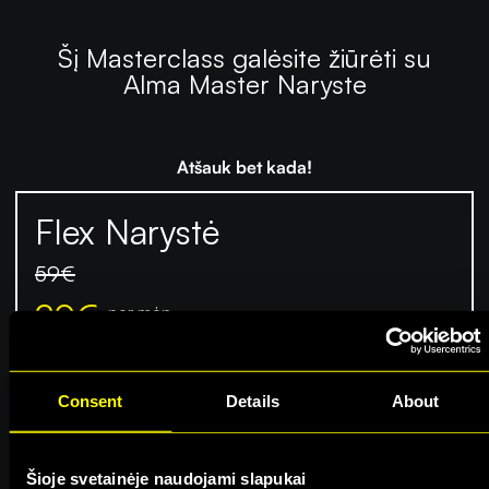
Šį Masterclass galėsite žiūrėti su
Alma Master Naryste
Atšauk bet kada!
Flex Narystė
59
€
29
€
per mėn.
57 Masterclass
Consent
Details
About
Galimybė žiūrėti visuose įrenginiuose
1 mėn. minimalus naudojimosi terminas
Šioje svetainėje naudojami slapukai