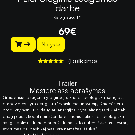
darbe
Kaip jį sukurti?
69
€
Narystė
(1 atsiliepimas)
Įvertinimas:
5
iš 5
Trailer
Masterclass aprašymas
Greičiausiai dauguma yra girdėję, kad psichologiškai saugiose
darbovietėse yra daugiau kūrybiškumo, inovacijų, žmonės yra
produktyvesni, turi daugiau energijos ir yra laimingesni. Jei tiek
daug pliusų, kodėl nemažai daliai įmonių sukurti psichologiškai
saugią aplinką, kurioje pripažįstamas kito autentiškumas ir vyrauja
atvirumas bei pasitikėjimas, yra nemažas iššūkis?