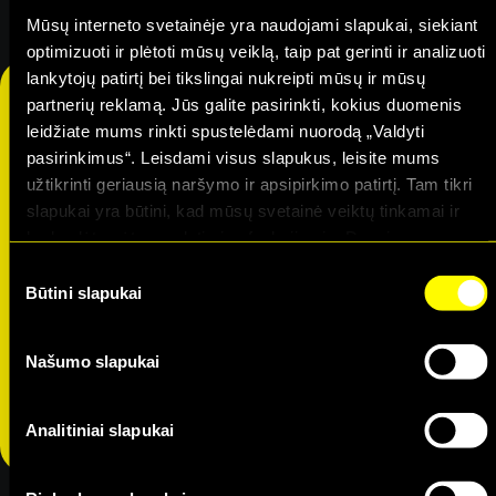
Perku
Mūsų interneto svetainėje yra naudojami slapukai, siekiant
optimizuoti ir plėtoti mūsų veiklą, taip pat gerinti ir analizuoti
lankytojų patirtį bei tikslingai nukreipti mūsų ir mūsų
Tik dabar -40% nuolaida!
partnerių reklamą. Jūs galite pasirinkti, kokius duomenis
leidžiate mums rinkti spustelėdami nuorodą „Valdyti
Metinė Narystė
pasirinkimus“. Leisdami visus slapukus, leisite mums
užtikrinti geriausią naršymo ir apsipirkimo patirtį. Tam tikri
199
€
slapukai yra būtini, kad mūsų svetainė veiktų tinkamai ir
119
€
per metus
kad galėtumėte naudotis jos funkcijomis. Daugiau
informacijos apie slapukus ir kaip mes juos naudojame
Consent
58 Masterclass
galite rasti mūsų slapukų pranešime, taip pat
Būtini slapukai
Selection
http://www.allaboutcookies.org/
Nuolaida Alma Master renginiams
12 mėn. minimalus naudojimosi terminas
Našumo slapukai
Perku
Analitiniai slapukai