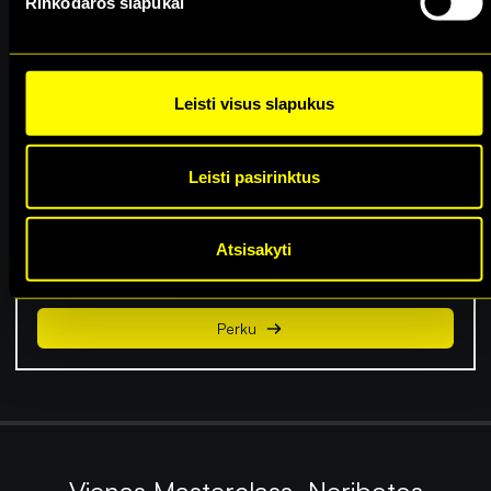
-37% nuolaida!
Rinkodaros slapukai
Mėnesinė Narystė
Leisti visus slapukus
19
€
12
€
per mėn.
Leisti pasirinktus
58 Masterclass
Nuolaida Alma Master renginiams
Atsisakyti
12 mėn. minimalus naudojimosi terminas
Perku
Vienas Masterclass. Neribotos