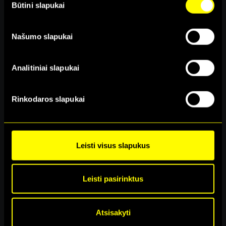
naudojame galite rasti mūsų slapukų pranešime, taip pat
Būtini slapukai
Selection
http://www.allaboutcookies.org/
Našumo slapukai
Analitiniai slapukai
Rinkodaros slapukai
69
€
Leisti visus slapukus
Įvertinimas:
5.00
iš 5
Leisti pasirinktus
Kontaktai
|
Taisyklės
|
Privatumas
Atsisakyti