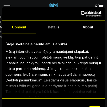
Alma Master
D
H
M
Consent
Details
About
S
Visi video neribotai – tik
199€
119€
Šioje svetainėje naudojami slapukai
Mūsų interneto svetainėje yra naudojami slapukai,
siekiant optimizuoti ir plėtoti mūsų veiklą, taip pat gerinti
ir analizuoti lankytojų patirtį bei tikslingai nukreipti mūsų ir
mūsų partnerių reklamą. Jūs galite pasirinkti, kokius
duomenis leidžiate mums rinkti spustelėdami nuorodą
Eva Tombak
„Valdyti pasirinkimus“. Leisdami visus slapukus, leisite
mums užtikrinti geriausią naršymo ir apsipirkimo patirtį.
Tam tikri slapukai yra būtini, kad mūsų svetainė veiktų
tinkamai ir kad galėtumėte naudotis jos funkcijomis.
Daugiau informacijos apie slapukus ir kaip mes juos
Consent