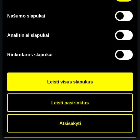
http://www.allaboutcookies.org/
Nieko neradome.
Našumo slapukai
Analitiniai slapukai
Rinkodaros slapukai
Kontaktai
|
Taisyklės
|
Privatumas
Leisti visus slapukus
© 2017-2026 | Alma Master
Leisti pasirinktus
Atsisakyti