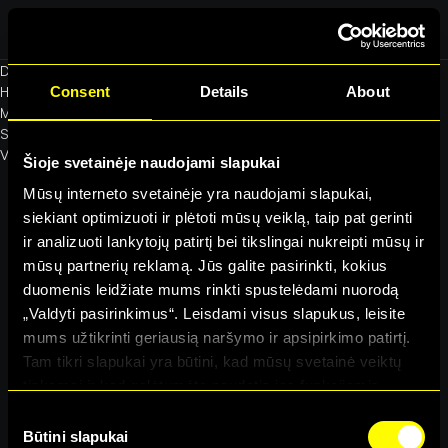
Alma Master
D
Consent
Details
About
H
M
S
Visi video neribotai – tik
199€
119€
Šioje svetainėje naudojami slapukai
Mūsų interneto svetainėje yra naudojami slapukai,
siekiant optimizuoti ir plėtoti mūsų veiklą, taip pat gerinti
ir analizuoti lankytojų patirtį bei tikslingai nukreipti mūsų ir
mūsų partnerių reklamą. Jūs galite pasirinkti, kokius
duomenis leidžiate mums rinkti spustelėdami nuorodą
„Valdyti pasirinkimus“. Leisdami visus slapukus, leisite
be-kategorijos
mums užtikrinti geriausią naršymo ir apsipirkimo patirtį.
Tam tikri slapukai yra būtini, kad mūsų svetainė veiktų
tinkamai ir kad galėtumėte naudotis jos funkcijomis.
Daugiau informacijos apie slapukus ir kaip mes juos
Consent
naudojame galite rasti mūsų slapukų pranešime, taip pat
Būtini slapukai
Selection