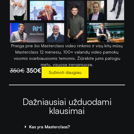
Prieiga prie šio Masterclass video rinkinio ir visų kitų mūsų
Masterclass 12 mėnesių. 100+ valandų video pamokų
visomis svarbiausiomis temomis. Žiūrėkite jums patogiu
metu, visuose įrenginiuose.
350€
350€
Sužinoti daugiau
Dažniausiai užduodami
klausimai
Kas yra Masterclass?