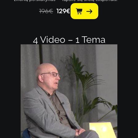
196
€
129
€
4 Video – 1 Tema