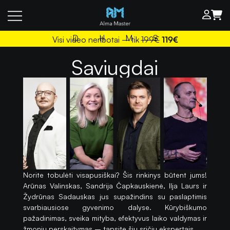
Alma Master
D
H
M
S
Visi video neribotai – tik
199€
119€
Saviugdai
Norite tobulėti visapusiškai? Šis rinkinys būtent jums!
Arūnas Valinskas, Sandrija Čapkauskienė, Ilja Laurs ir
Žydrūnas Sadauskas jus supažindins su paslaptimis
svarbiausiose gyvenimo dalyse. Kūrybiškumo
pažadinimas, sveika mityba, efektyvus laiko valdymas ir
žmonių perskaitymas – tapsite šių sričių ekspertais.