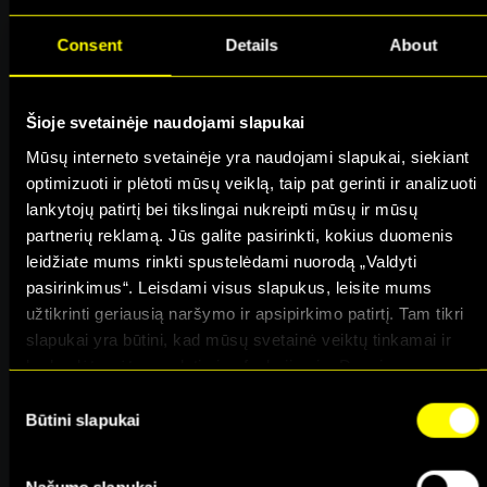
Kaip pažadinti
Antiuždegiminė
kūrybiškumą?
mityba
Consent
Details
About
Kūryba tai energija,
Biomedicinos mokslų
potencialas ir jėga,
daktarė, Lietuvos sporto
suteikianti kiekvienai
universiteto docentė,
Šioje svetainėje naudojami slapukai
mūsų veiklai
dietistė. Daugiau nei 18
Mūsų interneto svetainėje yra naudojami slapukai, siekiant
individualumo. Kaip,
metų kaupta patirtimi nori
optimizuoti ir plėtoti mūsų veiklą, taip pat gerinti ir analizuoti
nepriklausomai nuo
pasidalinti su siekiančiais
lankytojų patirtį bei tikslingai nukreipti mūsų ir mūsų
aplinkybių, atrasti savyje
kitokios būties kokybės.
partnerių reklamą. Jūs galite pasirinkti, kokius duomenis
šios energijos ir tinkamai
leidžiate mums rinkti spustelėdami nuorodą „Valdyti
išnaudoti kūrybingumo
pasirinkimus“. Leisdami visus slapukus, leisite mums
potencialą?
užtikrinti geriausią naršymo ir apsipirkimo patirtį. Tam tikri
slapukai yra būtini, kad mūsų svetainė veiktų tinkamai ir
kad galėtumėte naudotis jos funkcijomis. Daugiau
informacijos apie slapukus ir kaip mes juos naudojame
Consent
galite rasti mūsų slapukų pranešime, taip pat
Būtini slapukai
Selection
Efektyvus laiko
Kaip per 30
http://www.allaboutcookies.org/
valdymas
sekundžių