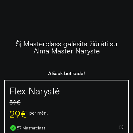
Šį Masterclass galėsite žiūrėti su
Alma Master Naryste
Atšauk bet kada!
Flex Narystė
59
€
29
€
per mėn.
57 Masterclass