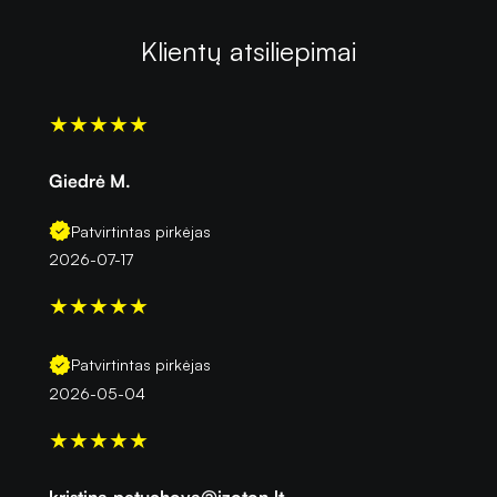
Klientų atsiliepimai
★
★
★
★
★
Giedrė M.
Patvirtintas pirkėjas
2026-07-17
★
★
★
★
★
Patvirtintas pirkėjas
2026-05-04
★
★
★
★
★
kristina.petuchova@izoton.lt