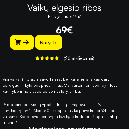
Vaikų elgesio ribos
Kaip jas nubrėžti?
69
€
Narystė
(26 atsiliepimai)
Įvertinimas:
4.9230769230769
Visi vaikai žino apie savo teises, bet kai ateina laikas daryti
iš 5
pareigas – kyla pasipriešinimas. Visi vaikai nori išbandyti tėvų
kantrybę ir ne visada paiso nustatytų ribų.
Pristatome dar vieną ypač aktualią temą tėvams – A.
Landsbergienės MasterClass apie tai, kaip sveikai brėžti ribas
vaikams. Kada tėvai perlengia lazdą, o kada priešingai – ribų
trūksta?
Masterclass aprašymas