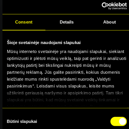
Informacija aiški ir naudinga.
Pritrūko realių pavyzdžių.
Reklamoje lyg buvo kalbama
Consent
Details
About
apie pertraukėlės, bet čia
nebuvo papasakota apie tai,
kaip jas taikyti, kaip jos
Šioje svetainėje naudojami slapukai
susijusios su ribų taikymu.
Mūsų interneto svetainėje yra naudojami slapukai, siekiant
optimizuoti ir plėtoti mūsų veiklą, taip pat gerinti ir analizuoti
Ktistina V.
lankytojų patirtį bei tikslingai nukreipti mūsų ir mūsų
partnerių reklamą. Jūs galite pasirinkti, kokius duomenis
Patvirtintas pirkėjas
leidžiate mums rinkti spustelėdami nuorodą „Valdyti
2025-11-18
pasirinkimus“. Leisdami visus slapukus, leisite mums
užtikrinti geriausią naršymo ir apsipirkimo patirtį. Tam tikri
★
★
★
★
★
slapukai yra būtini, kad mūsų svetainė veiktų tinkamai ir
kad galėtumėte naudotis jos funkcijomis. Daugiau
Labai patiko
informacijos apie slapukus ir kaip mes juos naudojame
Consent
galite rasti mūsų slapukų pranešime, taip pat
Būtini slapukai
Selection
Patvirtintas pirkėjas
http://www.allaboutcookies.org/