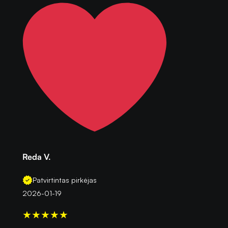
Reda V.
Patvirtintas pirkėjas
2026-01-19
★
★
★
★
★