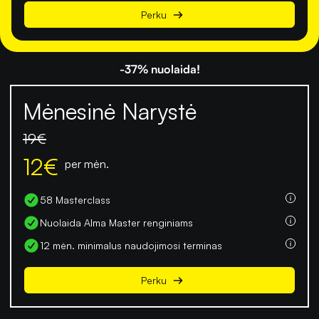
Perku
-37% nuolaida!
Mėnesinė Narystė
19
€
12
€
per mėn.
58 Masterclass
Nuolaida Alma Master renginiams
12 mėn. minimalus naudojimosi terminas
Perku