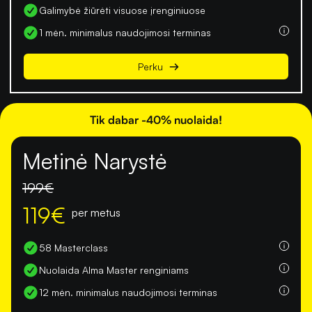
Galimybė žiūrėti visuose įrenginiuose
1 mėn. minimalus naudojimosi terminas
Perku
Tik dabar -40% nuolaida!
Metinė Narystė
199
€
119
€
per metus
58 Masterclass
Nuolaida Alma Master renginiams
12 mėn. minimalus naudojimosi terminas