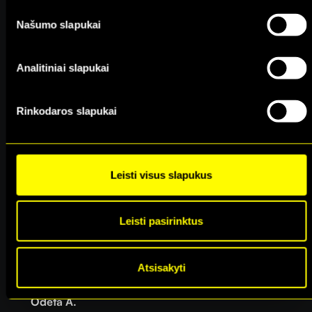
2025-11-17
Našumo slapukai
★
★
★
★
★
Analitiniai slapukai
Agnė J.
Patvirtintas pirkėjas
Rinkodaros slapukai
2025-11-13
★
★
★
★
★
Leisti visus slapukus
Raimonda J.
Patvirtintas pirkėjas
Leisti pasirinktus
2025-11-12
★
★
★
★
★
Atsisakyti
Odeta A.