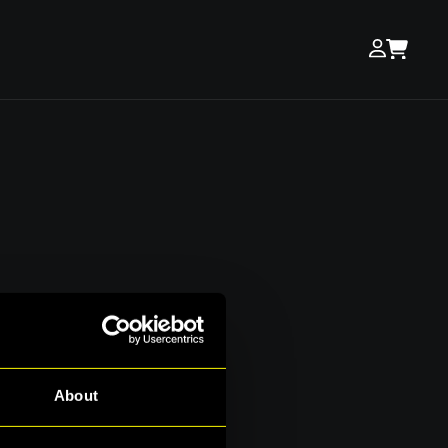
a
About