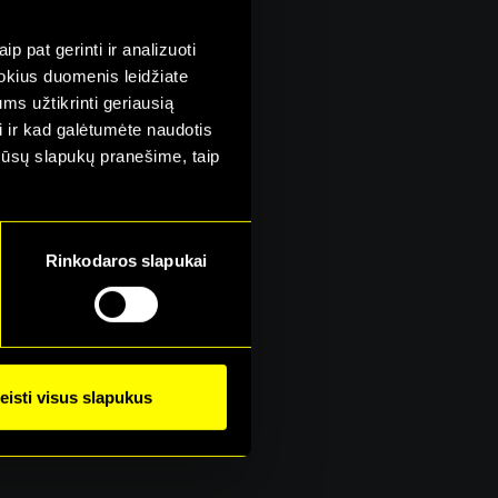
p pat gerinti ir analizuoti
 kokius duomenis leidžiate
ms užtikrinti geriausią
i ir kad galėtumėte naudotis
mūsų slapukų pranešime, taip
Rinkodaros slapukai
eisti visus slapukus