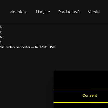
Videoteka
Narystė
Parduotuvė
Verslui
D
H
M
S
Visi video neribotai – tik
199€
119€
Consent