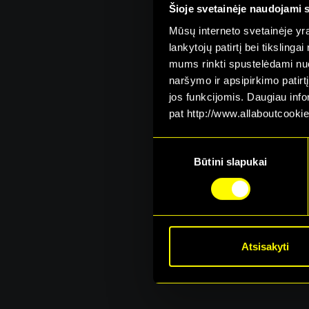
Šioje svetainėje naudojami 
Mūsų interneto svetainėje yra 
lankytojų patirtį bei tiksling
mums rinkti spustelėdami nuo
naršymo ir apsipirkimo patirt
jos funkcijomis. Daugiau inf
pat http://www.allaboutcookie
Consent
Būtini slapukai
Selection
69
€
Atsisakyti