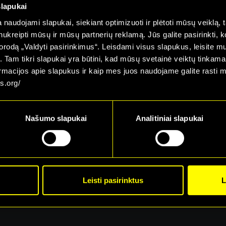
slapukai
naudojami slapukai, siekiant optimizuoti ir plėtoti mūsų veiklą, tai
ai nukreipti mūsų ir mūsų partnerių reklamą. Jūs galite pasirinkti,
rodą „Valdyti pasirinkimus“. Leisdami visus slapukus, leisite mu
į. Tam tikri slapukai yra būtini, kad mūsų svetainė veiktų tinkama
ormacijos apie slapukus ir kaip mes juos naudojame galite rasti 
s.org/
Našumo slapukai
Analitiniai slapukai
69
€
Leisti pasirinktus
L