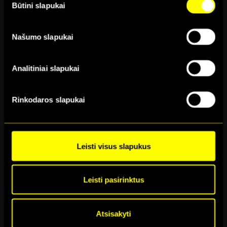
naudojame galite rasti mūsų slapukų pranešime, taip pat
Būtini slapukai
Selection
http://www.allaboutcookies.org/
Našumo slapukai
Analitiniai slapukai
Rinkodaros slapukai
69
€
69
€
Leisti visus slapukus
Įvertinimas:
5.00
iš 5
Leisti pasirinktus
Kontaktai
|
Taisyklės
|
Privatumas
Atsisakyti