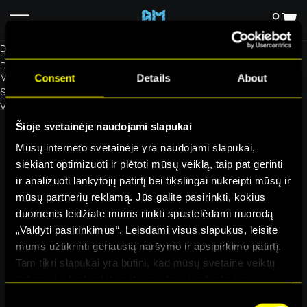
Alma Master
D
H
M
Consent
Details
About
S
Visi video neribotai – tik
199€
119€
Šioje svetainėje naudojami slapukai
Mūsų interneto svetainėje yra naudojami slapukai,
siekiant optimizuoti ir plėtoti mūsų veiklą, taip pat gerinti
ir analizuoti lankytojų patirtį bei tikslingai nukreipti mūsų ir
mūsų partnerių reklamą. Jūs galite pasirinkti, kokius
duomenis leidžiate mums rinkti spustelėdami nuorodą
Indrė Plėštytė-Būtienė
„Valdyti pasirinkimus“. Leisdami visus slapukus, leisite
mums užtikrinti geriausią naršymo ir apsipirkimo patirtį.
Tam tikri slapukai yra būtini, kad mūsų svetainė veiktų
tinkamai ir kad galėtumėte naudotis jos funkcijomis.
Daugiau informacijos apie slapukus ir kaip mes juos
Consent